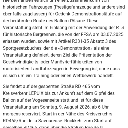
Hierbei handelt es sich um eine Zusammenkunft von
historischen Fahrzeugen (Prestigefahrzeuge und andere sind
ebenfalls zugelassen) für Gedenk-Demonstrationsläufe auf
der berühmten Route des Ballon d’Alsace. Diese
Veranstaltung steht im Einklang mit der Anwendung der RTS
für historische Bergrennen, die von der FFSA am 03.07.2025
erlassen wurden, sowie mit Artikel R331-35 Absatz 3 des
Sportgesetzbuches, der die «Demonstration» als eine
Veranstaltung definiert, deren Ziel die Präsentation der
Geschwindigkeits- oder Manövrierfähigkeiten von
motorisierten Landfahrzeugen in Bewegung ist, ohne dass
es sich um ein Training oder einen Wettbewerb handelt.
Sie findet auf der gesperrten Straße RD 465 vom
Kreisverkehr LEPUIX bis zur Ankunft auf dem Gipfel des
Ballon auf der Vogesenseite statt und ist für diese
Veranstaltung am Sonntag, 9. August 2026, ab 6 Uhr
morgens reserviert. Start in der Nähe des Kreisverkehrs
RD465/Rue de la Savoureuse. Rückkehr zum Start auf
derselben RD465, dann über die Straßen Rue de la